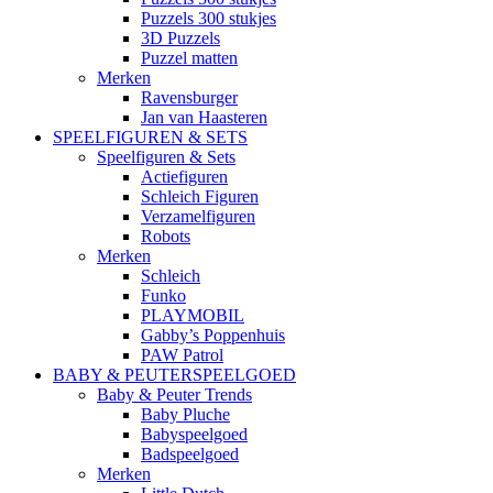
Puzzels 300 stukjes
3D Puzzels
Puzzel matten
Merken
Ravensburger
Jan van Haasteren
SPEELFIGUREN & SETS
Speelfiguren & Sets
Actiefiguren
Schleich Figuren
Verzamelfiguren
Robots
Merken
Schleich
Funko
PLAYMOBIL
Gabby’s Poppenhuis
PAW Patrol
BABY & PEUTERSPEELGOED
Baby & Peuter Trends
Baby Pluche
Babyspeelgoed
Badspeelgoed
Merken