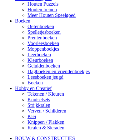
Houten Puzzels
Houten treinen
Meer Houten Speelgoed
Boeken
Oefenboeken
Spelletjesboeken
Prentenboeken
Voorleesboeken
Moppenboekjes
Leerboeken
Kleurboeken
Geluidenboeken
Dagboeken en vriendenboekjes
Leesboeken jeugd
Boeken
Hobby en Creatief
Tekenen / Kleuren
Knutselsets
Strijkkralen
Verven / Schilderen
Klei
Knippen / Plakken
Kralen & Sieraden
BOUW & CONSTRUCTIES