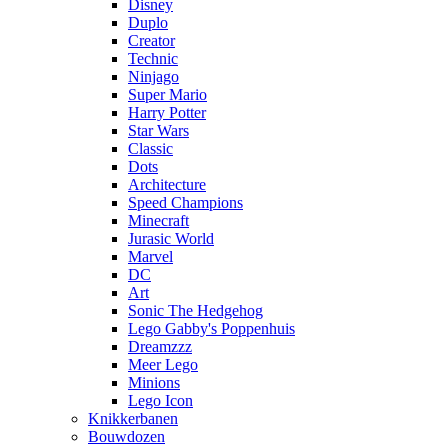
Disney
Duplo
Creator
Technic
Ninjago
Super Mario
Harry Potter
Star Wars
Classic
Dots
Architecture
Speed Champions
Minecraft
Jurasic World
Marvel
DC
Art
Sonic The Hedgehog
Lego Gabby's Poppenhuis
Dreamzzz
Meer Lego
Minions
Lego Icon
Knikkerbanen
Bouwdozen