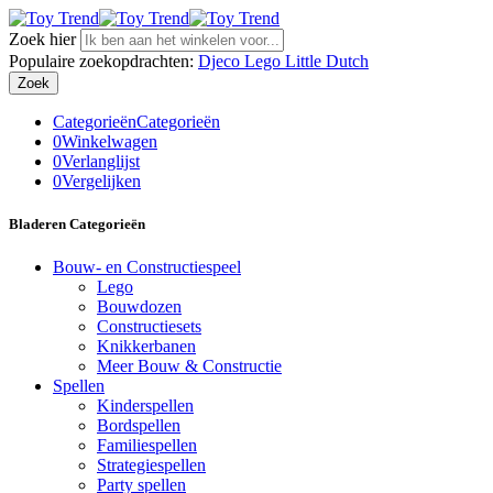
Zoek hier
Populaire zoekopdrachten:
Djeco
Lego
Little Dutch
Zoek
Categorieën
Categorieën
0
Winkelwagen
0
Verlanglijst
0
Vergelijken
Bladeren Categorieën
Bouw- en Constructiespeel
Lego
Bouwdozen
Constructiesets
Knikkerbanen
Meer Bouw & Constructie
Spellen
Kinderspellen
Bordspellen
Familiespellen
Strategiespellen
Party spellen