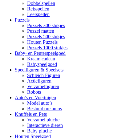
Dobbelspellen
Reisspellen
Leerspellen
Puzzels
Puzzels 300 stukjes
Puzzel matten
Puzzels 500 stukjes
Houten Puzzels
Puzzels 1000 stukjes
Baby- en Peuterspeelgoed
Kraam cadeau
Babyspeelgoed
Speelfiguren & Speelsets
Schleich Figuren
Actiefiguren
Verzamelfiguren
Robots
Auto’s en Voertuigen
Model auto’s
Bestuurbare autos
Knuffels en Pets
Verzamel pluche
Interactieve dieren
Baby pluche
Houten Speelgoed