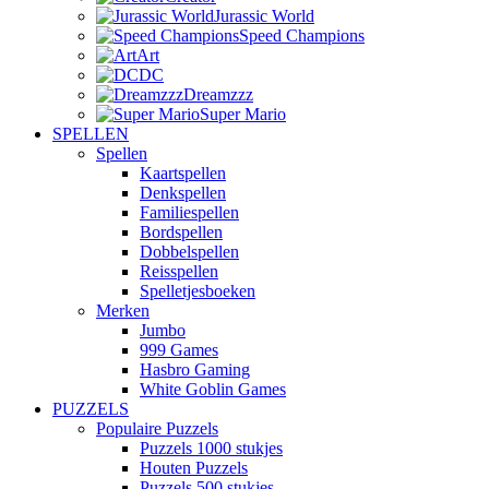
Jurassic World
Speed Champions
Art
DC
Dreamzzz
Super Mario
SPELLEN
Spellen
Kaartspellen
Denkspellen
Familiespellen
Bordspellen
Dobbelspellen
Reisspellen
Spelletjesboeken
Merken
Jumbo
999 Games
Hasbro Gaming
White Goblin Games
PUZZELS
Populaire Puzzels
Puzzels 1000 stukjes
Houten Puzzels
Puzzels 500 stukjes