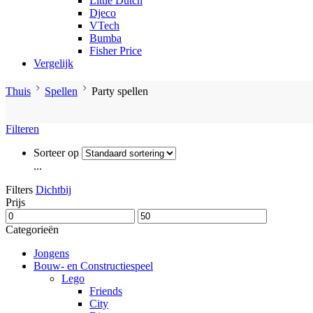
Little Dutch
Djeco
VTech
Bumba
Fisher Price
Vergelijk
Thuis
Spellen
Party spellen
Filteren
Sorteer op
...
Filters
Dichtbij
Prijs
Categorieën
Jongens
Bouw- en Constructiespeel
Lego
Friends
City