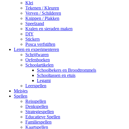
Klei
Tekenen / Kleuren
Verven / Schilderen
Knippen / Plakken
Speelzand
Kralen en sieraden maken
DIY
Stickers
Posca verfstiften
Leren en experimenteren
Schrijfwaren
Oefenboeken
Schoolartikelen
Schoolbekers en Broodtrommels
Schooltassen en etuis
Legami
Leerspellen
Meisjes
Spellen
Reisspellen
Denkspellen
Strategiespellen
Educatieve Spellen
Familiespellen
Kaartspellen