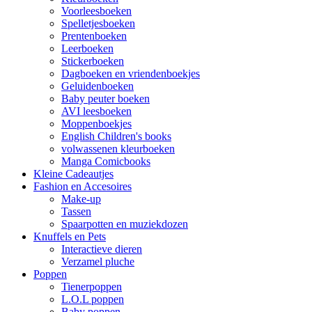
Voorleesboeken
Spelletjesboeken
Prentenboeken
Leerboeken
Stickerboeken
Dagboeken en vriendenboekjes
Geluidenboeken
Baby peuter boeken
AVI leesboeken
Moppenboekjes
English Children's books
volwassenen kleurboeken
Manga Comicbooks
Kleine Cadeautjes
Fashion en Accesoires
Make-up
Tassen
Spaarpotten en muziekdozen
Knuffels en Pets
Interactieve dieren
Verzamel pluche
Poppen
Tienerpoppen
L.O.L poppen
Baby poppen