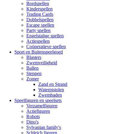
Bordspellen
Kinderspellen
Trading Cards
Dobbelspellen
Escape spellen
Party spellen
Engelstalige spellen
Actiespellen
Coöperatieve spellen
Sport en Buitenspeelgoed
Blasters
Zwemveiligheid
Ballen
Steppen
Zomer
Zand en Strand
Waterpistolen
Zwembaden
Speelfiguren en speelsets
Verzamelfiguren
Actiefiguren
Robots
Dino's
Sylvanian family's
Schleich figuren