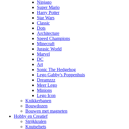
Ninjago
Super Mario
Harry Potter
Star Wars
Classic
Dots
Architecture
Speed Champions
Minecraft
Jurasic World
Marvel
DC
Art
Sonic The Hedgehog
Lego Gabby's Poppenhuis
Dreamzzz
Meer Lego
Minions
Lego Icon
Knikkerbanen
Bouwdozen
Bouwen met magneten
Hobby en Creatief
Strijkkralen
Knutselsets