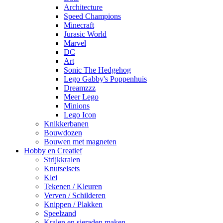
Architecture
Speed Champions
Minecraft
Jurasic World
Marvel
DC
Art
Sonic The Hedgehog
Lego Gabby's Poppenhuis
Dreamzzz
Meer Lego
Minions
Lego Icon
Knikkerbanen
Bouwdozen
Bouwen met magneten
Hobby en Creatief
Strijkkralen
Knutselsets
Klei
Tekenen / Kleuren
Verven / Schilderen
Knippen / Plakken
Speelzand
Kralen en sieraden maken