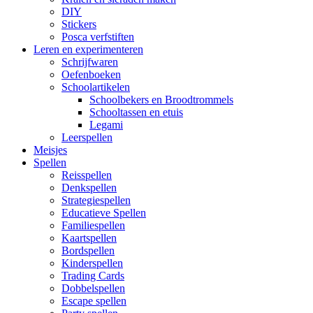
DIY
Stickers
Posca verfstiften
Leren en experimenteren
Schrijfwaren
Oefenboeken
Schoolartikelen
Schoolbekers en Broodtrommels
Schooltassen en etuis
Legami
Leerspellen
Meisjes
Spellen
Reisspellen
Denkspellen
Strategiespellen
Educatieve Spellen
Familiespellen
Kaartspellen
Bordspellen
Kinderspellen
Trading Cards
Dobbelspellen
Escape spellen