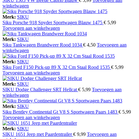
SIKU 1505 VW Beetle Cabrio Blauw
€
5,99
Toevoegen aan
winkelwagen
Merk:
SIKU
Siku Porsche 918 Spyder Sportwagen Blauw 1475
€
5,99
Toevoegen aan winkelwagen
Merk:
SIKU
Siku Tankwagen Brandweer Rood 1034
€
4,50
Toevoegen aan
winkelwagen
Merk:
SIKU
Siku Ford F150 Pick-up 89 X 32 Cm Staal Rood 1535
€
5,99
Toevoegen aan winkelwagen
Merk:
SIKU
SIKU Dodge Challenger SRT Hellcat
€
5,99
Toevoegen aan
winkelwagen
Merk:
SIKU
Siku Bentley Continental Gt V8 S Sportwagen Paars 1483
€
5,99
Toevoegen aan winkelwagen
Merk:
SIKU
SIKU 1651 Jeep met Paardentrailer
€
9,99
Toevoegen aan