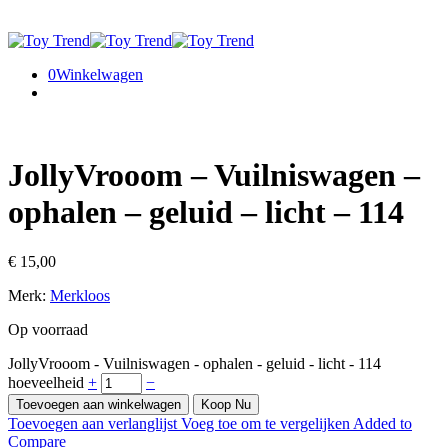
0
Winkelwagen
JollyVrooom – Vuilniswagen –
ophalen – geluid – licht – 114
€
15,00
Merk:
Merkloos
Op voorraad
JollyVrooom - Vuilniswagen - ophalen - geluid - licht - 114
hoeveelheid
+
−
Toevoegen aan winkelwagen
Koop Nu
Toevoegen aan verlanglijst
Voeg toe om te vergelijken
Added to
Compare