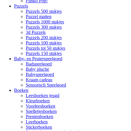
Funko Pop!
Puzzels
Puzzels 500 stukjes
Puzzel matten
Puzzels 1000 stukjes
Puzzels 300 stukjes
3d Puzzels
Puzzels 200 stukjes
Puzzels 100 stukjes
Puzzels tot 50 stukjes
Puzzels 150 stukjes
Baby- en Peuterspeelgoed
Badspeelgoed
Baby pluche
Babyspeelgoed
Kraam cadeau
Sensorisch Speelgoed
Boeken
Leesboeken jeugd
Kleurboeken
Voorleesboeken
Spelletjesboeken
Prentenboeken
Leerboeken
Stickerboeken