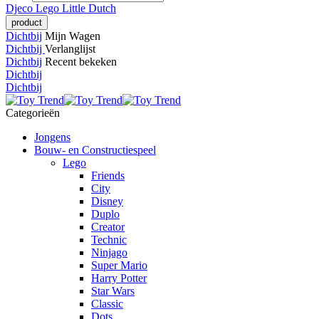
Djeco
Lego
Little Dutch
Dichtbij
Mijn Wagen
Dichtbij
Verlanglijst
Dichtbij
Recent bekeken
Dichtbij
Dichtbij
Categorieën
Jongens
Bouw- en Constructiespeel
Lego
Friends
City
Disney
Duplo
Creator
Technic
Ninjago
Super Mario
Harry Potter
Star Wars
Classic
Dots