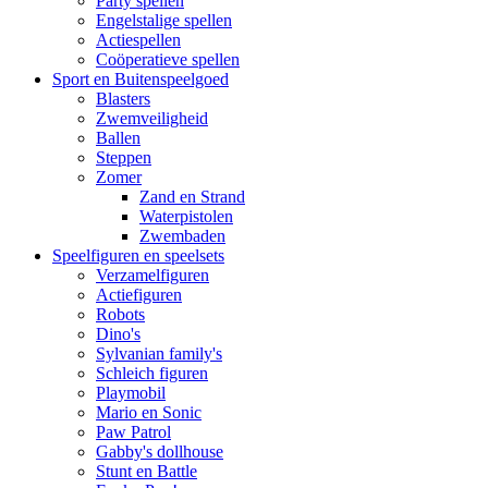
Party spellen
Engelstalige spellen
Actiespellen
Coöperatieve spellen
Sport en Buitenspeelgoed
Blasters
Zwemveiligheid
Ballen
Steppen
Zomer
Zand en Strand
Waterpistolen
Zwembaden
Speelfiguren en speelsets
Verzamelfiguren
Actiefiguren
Robots
Dino's
Sylvanian family's
Schleich figuren
Playmobil
Mario en Sonic
Paw Patrol
Gabby's dollhouse
Stunt en Battle