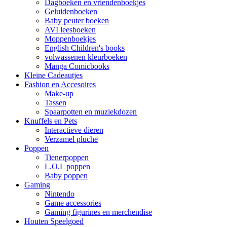
Dagboeken en vriendenboekjes
Geluidenboeken
Baby peuter boeken
AVI leesboeken
Moppenboekjes
English Children's books
volwassenen kleurboeken
Manga Comicbooks
Kleine Cadeautjes
Fashion en Accesoires
Make-up
Tassen
Spaarpotten en muziekdozen
Knuffels en Pets
Interactieve dieren
Verzamel pluche
Poppen
Tienerpoppen
L.O.L poppen
Baby poppen
Gaming
Nintendo
Game accessories
Gaming figurines en merchendise
Houten Speelgoed