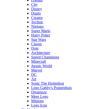
Friends
City
Disney
Duplo
Creator
Technic
Ninjago
Super Mario
Harry Potter
Star Wars
Classic
Dots
Architecture
Speed Champions
Minecraft
Jurasic World
Marvel
DC
Art
Sonic The Hedgehog
Lego Gabby's Poppenhuis
Dreamzzz
Meer Lego
Minions
Lego Icon