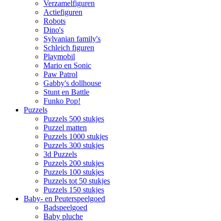
Verzamelfiguren
Actiefiguren
Robots
Dino's
Sylvanian family's
Schleich figuren
Playmobil
Mario en Sonic
Paw Patrol
Gabby's dollhouse
Stunt en Battle
Funko Pop!
Puzzels
Puzzels 500 stukjes
Puzzel matten
Puzzels 1000 stukjes
Puzzels 300 stukjes
3d Puzzels
Puzzels 200 stukjes
Puzzels 100 stukjes
Puzzels tot 50 stukjes
Puzzels 150 stukjes
Baby- en Peuterspeelgoed
Badspeelgoed
Baby pluche