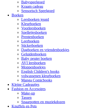
Babyspeelgoed
Kraam cadeau
Sensorisch Speelgoed
Boeken
Leesboeken jeugd
Kleurboeken
Voorleesboeken
Spelletjesboeken
Prentenboeken
Leerboeken
Stickerboeken
Dagboeken en vriendenboekjes
Geluidenboeken
Baby peuter boeken
AVI leesboeken
Moppenboekjes
English Children's books
volwassenen kleurboeken
Manga Comicbooks
Kleine Cadeautjes
Fashion en Accesoires
Make-up
Tassen
Spaarpotten en muziekdozen
Knuffels en Pets