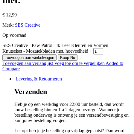
met.
€
12,99
Merk:
SES Creative
Op voorraad
SES Creative - Paw Patrol - Ik Leer Kleuren en Vormen -
Knutselset - Mozaïekbladen met. hoeveelheid
+
−
Toevoegen aan winkelwagen
Koop Nu
Toevoegen aan verlanglijst
Voeg toe om te vergelijken
Added to
Compare
Levering & Retourneren
Verzenden
Heb je op een werkdag voor 22:00 uur besteld, dan wordt
jouw bestelling binnen 1 à 2 dagen bezorgd. Wanneer je
bestelling onderweg is ontvang je een verzendbevestiging en
kun jouw bestelling volgen.
Let op: heb je je bestelling op vrijdag geplaatst? Dan wordt