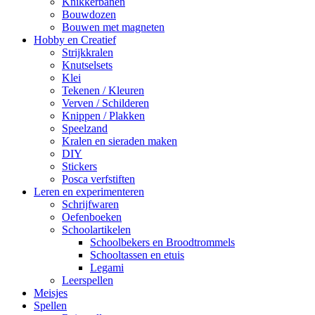
Knikkerbanen
Bouwdozen
Bouwen met magneten
Hobby en Creatief
Strijkkralen
Knutselsets
Klei
Tekenen / Kleuren
Verven / Schilderen
Knippen / Plakken
Speelzand
Kralen en sieraden maken
DIY
Stickers
Posca verfstiften
Leren en experimenteren
Schrijfwaren
Oefenboeken
Schoolartikelen
Schoolbekers en Broodtrommels
Schooltassen en etuis
Legami
Leerspellen
Meisjes
Spellen