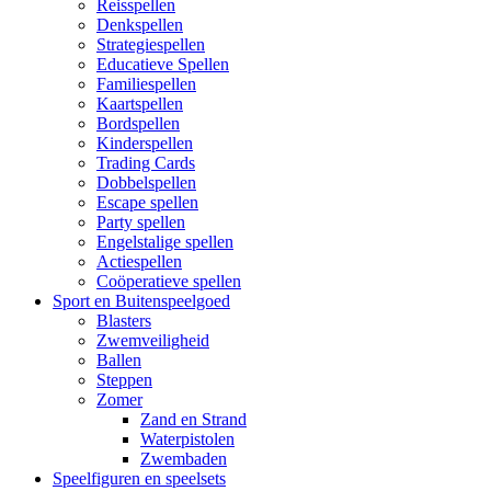
Reisspellen
Denkspellen
Strategiespellen
Educatieve Spellen
Familiespellen
Kaartspellen
Bordspellen
Kinderspellen
Trading Cards
Dobbelspellen
Escape spellen
Party spellen
Engelstalige spellen
Actiespellen
Coöperatieve spellen
Sport en Buitenspeelgoed
Blasters
Zwemveiligheid
Ballen
Steppen
Zomer
Zand en Strand
Waterpistolen
Zwembaden
Speelfiguren en speelsets