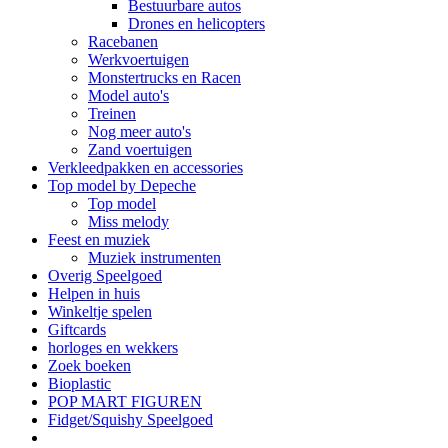
Bestuurbare autos
Drones en helicopters
Racebanen
Werkvoertuigen
Monstertrucks en Racen
Model auto's
Treinen
Nog meer auto's
Zand voertuigen
Verkleedpakken en accessories
Top model by Depeche
Top model
Miss melody
Feest en muziek
Muziek instrumenten
Overig Speelgoed
Helpen in huis
Winkeltje spelen
Giftcards
horloges en wekkers
Zoek boeken
Bioplastic
POP MART FIGUREN
Fidget/Squishy Speelgoed