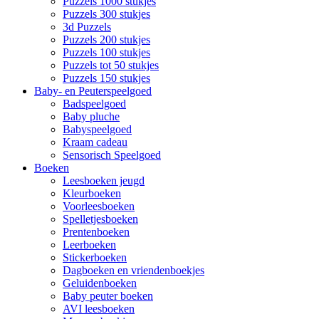
Puzzels 1000 stukjes
Puzzels 300 stukjes
3d Puzzels
Puzzels 200 stukjes
Puzzels 100 stukjes
Puzzels tot 50 stukjes
Puzzels 150 stukjes
Baby- en Peuterspeelgoed
Badspeelgoed
Baby pluche
Babyspeelgoed
Kraam cadeau
Sensorisch Speelgoed
Boeken
Leesboeken jeugd
Kleurboeken
Voorleesboeken
Spelletjesboeken
Prentenboeken
Leerboeken
Stickerboeken
Dagboeken en vriendenboekjes
Geluidenboeken
Baby peuter boeken
AVI leesboeken