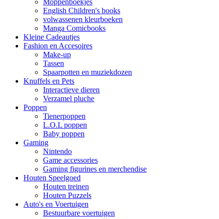
Moppenboekjes
English Children's books
volwassenen kleurboeken
Manga Comicbooks
Kleine Cadeautjes
Fashion en Accesoires
Make-up
Tassen
Spaarpotten en muziekdozen
Knuffels en Pets
Interactieve dieren
Verzamel pluche
Poppen
Tienerpoppen
L.O.L poppen
Baby poppen
Gaming
Nintendo
Game accessories
Gaming figurines en merchendise
Houten Speelgoed
Houten treinen
Houten Puzzels
Auto's en Voertuigen
Bestuurbare voertuigen