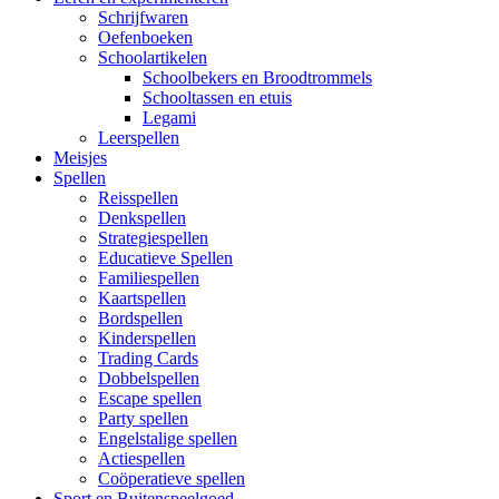
Schrijfwaren
Oefenboeken
Schoolartikelen
Schoolbekers en Broodtrommels
Schooltassen en etuis
Legami
Leerspellen
Meisjes
Spellen
Reisspellen
Denkspellen
Strategiespellen
Educatieve Spellen
Familiespellen
Kaartspellen
Bordspellen
Kinderspellen
Trading Cards
Dobbelspellen
Escape spellen
Party spellen
Engelstalige spellen
Actiespellen
Coöperatieve spellen
Sport en Buitenspeelgoed