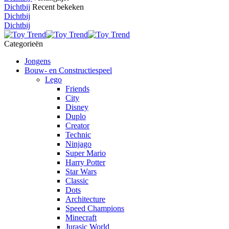
Dichtbij
Recent bekeken
Dichtbij
Dichtbij
Categorieën
Jongens
Bouw- en Constructiespeel
Lego
Friends
City
Disney
Duplo
Creator
Technic
Ninjago
Super Mario
Harry Potter
Star Wars
Classic
Dots
Architecture
Speed Champions
Minecraft
Jurasic World