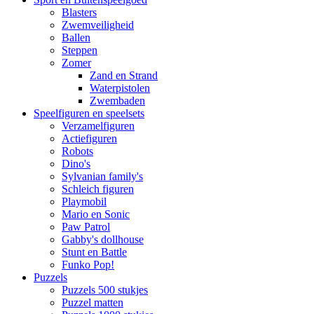
Blasters
Zwemveiligheid
Ballen
Steppen
Zomer
Zand en Strand
Waterpistolen
Zwembaden
Speelfiguren en speelsets
Verzamelfiguren
Actiefiguren
Robots
Dino's
Sylvanian family's
Schleich figuren
Playmobil
Mario en Sonic
Paw Patrol
Gabby's dollhouse
Stunt en Battle
Funko Pop!
Puzzels
Puzzels 500 stukjes
Puzzel matten