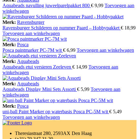
Aquabeads navulling juweelparelpakket 800
€
9,99
Toevoegen aan
winkelwagen
Merk:
Ravensburger
Ravensburger Schilderen op nummer Paard – Hobbypakket
€
18,99
Toevoegen aan winkelwagen
Merk:
Posca
Posca paintmarker PC-7M wit
€
6,99
Toevoegen aan winkelwagen
Merk:
Aquabeads
Aquabeads etui versieren Zeeleven
€
14,99
Toevoegen aan
winkelwagen
Merk:
Aquabeads
Aquabeads Display Mini Sets Assorti
€
5,99
Toevoegen aan
winkelwagen
Merk:
Posca
uni-ball Paint Marker op waterbasis Posca PC-5M wit
€
5,49
Toevoegen aan winkelwagen
Theresiastraat 280, 2593AX Den Haag
(+31) 70 347 31 20