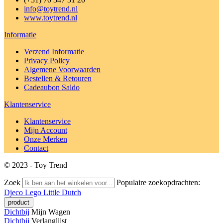
info@toytrend.nl
www.toytrend.nl
Informatie
Verzend Informatie
Privacy Policy
Algemene Voorwaarden
Bestellen & Retouren
Cadeaubon Saldo
Klantenservice
Klantenservice
Mijn Account
Onze Merken
Contact
© 2023 - Toy Trend
Zoek
Populaire zoekopdrachten:
Djeco
Lego
Little Dutch
Dichtbij
Mijn Wagen
Dichtbij
Verlanglijst