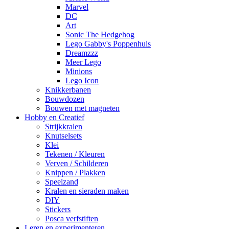
Marvel
DC
Art
Sonic The Hedgehog
Lego Gabby's Poppenhuis
Dreamzzz
Meer Lego
Minions
Lego Icon
Knikkerbanen
Bouwdozen
Bouwen met magneten
Hobby en Creatief
Strijkkralen
Knutselsets
Klei
Tekenen / Kleuren
Verven / Schilderen
Knippen / Plakken
Speelzand
Kralen en sieraden maken
DIY
Stickers
Posca verfstiften
Leren en experimenteren