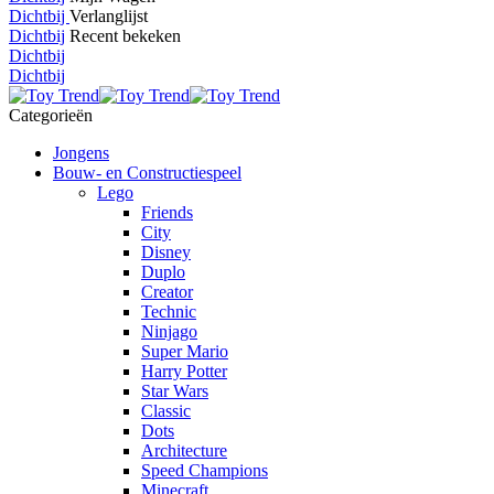
Dichtbij
Verlanglijst
Dichtbij
Recent bekeken
Dichtbij
Dichtbij
Categorieën
Jongens
Bouw- en Constructiespeel
Lego
Friends
City
Disney
Duplo
Creator
Technic
Ninjago
Super Mario
Harry Potter
Star Wars
Classic
Dots
Architecture
Speed Champions
Minecraft