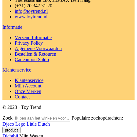
Theresiastraat 280, 2593AX Den Haag
(+31) 70 347 31 20
info@toytrend.nl
www.toytrend.nl
Informatie
Verzend Informatie
Privacy Policy
Algemene Voorwaarden
Bestellen & Retouren
Cadeaubon Saldo
Klantenservice
Klantenservice
Mijn Account
Onze Merken
Contact
© 2023 - Toy Trend
Zoek
Populaire zoekopdrachten:
Djeco
Lego
Little Dutch
Dichtbij
Mijn Wagen