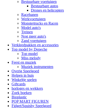
Bestuurbare voertuigen
Bestuurbare autos
Drones en helicopters
Racebanen
Werkvoertuigen
Monstertrucks en Racen
Model auto's
Treinen
Nog meer auto's
Zand voertuigen
Verkleedpakken en accessories
Top model by Depeche
Top model
Miss melody
Feest en muziek
Muziek instrumenten
Overig Speelgoed
Helpen in huis
Winkeltje spelen
Giftcards
horloges en wekkers
Zoek boeken
Bioplastic
POP MART FIGUREN
Fidget/Squishy Speelgoed