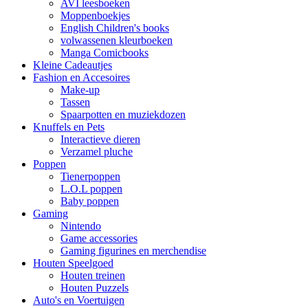
AVI leesboeken
Moppenboekjes
English Children's books
volwassenen kleurboeken
Manga Comicbooks
Kleine Cadeautjes
Fashion en Accesoires
Make-up
Tassen
Spaarpotten en muziekdozen
Knuffels en Pets
Interactieve dieren
Verzamel pluche
Poppen
Tienerpoppen
L.O.L poppen
Baby poppen
Gaming
Nintendo
Game accessories
Gaming figurines en merchendise
Houten Speelgoed
Houten treinen
Houten Puzzels
Auto's en Voertuigen