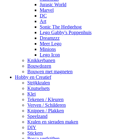
Jurasic World
Marvel
DC
Art
Sonic The Hedgehog
Lego Gabby's Poppenhuis
Dreamzzz
Meer Lego
Minions
Lego Icon
Knikkerbanen
Bouwdozen
Bouwen met magneten
Hobby en Creatief
Strijkkralen
Knutselsets
Klei
Tekenen / Kleuren
Verven / Schilderen
Knippen / Plakken
Speelzand
Kralen en sieraden maken
DIY
Stickers
Posca verfstiften