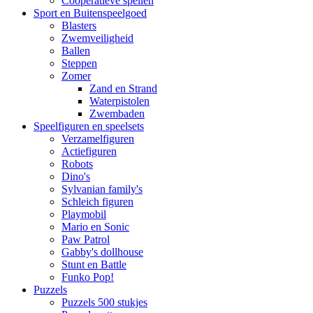
Coöperatieve spellen
Sport en Buitenspeelgoed
Blasters
Zwemveiligheid
Ballen
Steppen
Zomer
Zand en Strand
Waterpistolen
Zwembaden
Speelfiguren en speelsets
Verzamelfiguren
Actiefiguren
Robots
Dino's
Sylvanian family's
Schleich figuren
Playmobil
Mario en Sonic
Paw Patrol
Gabby's dollhouse
Stunt en Battle
Funko Pop!
Puzzels
Puzzels 500 stukjes