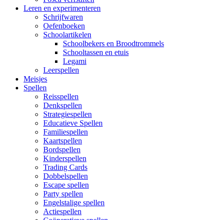
Leren en experimenteren
Schrijfwaren
Oefenboeken
Schoolartikelen
Schoolbekers en Broodtrommels
Schooltassen en etuis
Legami
Leerspellen
Meisjes
Spellen
Reisspellen
Denkspellen
Strategiespellen
Educatieve Spellen
Familiespellen
Kaartspellen
Bordspellen
Kinderspellen
Trading Cards
Dobbelspellen
Escape spellen
Party spellen
Engelstalige spellen
Actiespellen