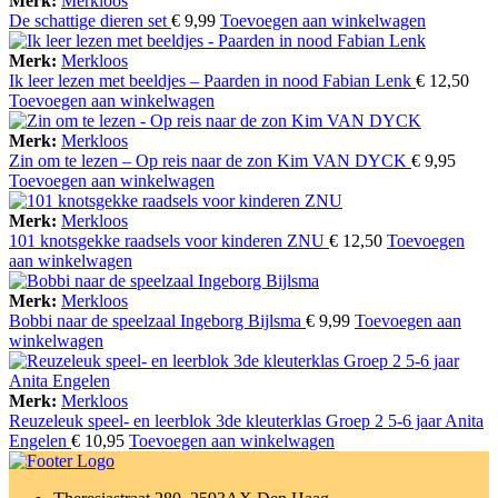
Merk:
Merkloos
De schattige dieren set
€
9,99
Toevoegen aan winkelwagen
Merk:
Merkloos
Ik leer lezen met beeldjes – Paarden in nood Fabian Lenk
€
12,50
Toevoegen aan winkelwagen
Merk:
Merkloos
Zin om te lezen – Op reis naar de zon Kim VAN DYCK
€
9,95
Toevoegen aan winkelwagen
Merk:
Merkloos
101 knotsgekke raadsels voor kinderen ZNU
€
12,50
Toevoegen
aan winkelwagen
Merk:
Merkloos
Bobbi naar de speelzaal Ingeborg Bijlsma
€
9,99
Toevoegen aan
winkelwagen
Merk:
Merkloos
Reuzeleuk speel- en leerblok 3de kleuterklas Groep 2 5-6 jaar Anita
Engelen
€
10,95
Toevoegen aan winkelwagen