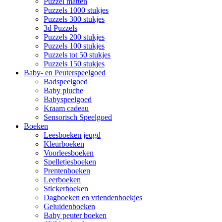
Puzzel matten
Puzzels 1000 stukjes
Puzzels 300 stukjes
3d Puzzels
Puzzels 200 stukjes
Puzzels 100 stukjes
Puzzels tot 50 stukjes
Puzzels 150 stukjes
Baby- en Peuterspeelgoed
Badspeelgoed
Baby pluche
Babyspeelgoed
Kraam cadeau
Sensorisch Speelgoed
Boeken
Leesboeken jeugd
Kleurboeken
Voorleesboeken
Spelletjesboeken
Prentenboeken
Leerboeken
Stickerboeken
Dagboeken en vriendenboekjes
Geluidenboeken
Baby peuter boeken